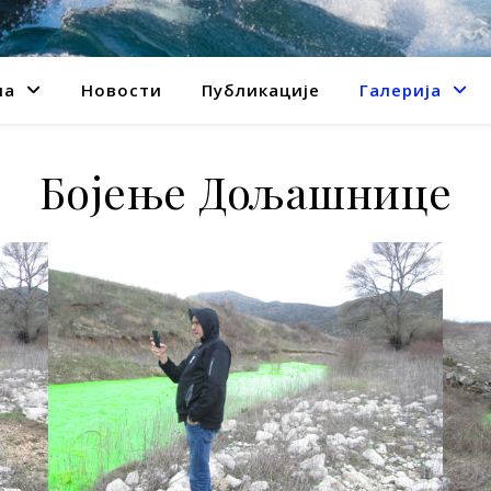
ма
Новости
Публикације
Галерија
Бојење Дољашнице