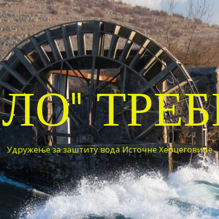
ЕЛО" ТРЕ
Удружење за заштиту вода Источне Херцеговине