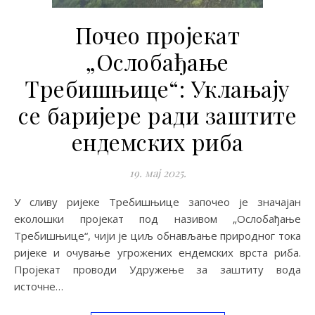
Почео пројекат
„Ослобађање
Требишњице“: Уклањају
се баријере ради заштите
ендемских риба
19. мај 2025.
У сливу ријеке Требишњице започео је значајан
еколошки пројекат под називом „Ослобађање
Требишњице“, чији је циљ обнављање природног тока
ријеке и очување угрожених ендемских врста риба.
Пројекат проводи Удружење за заштиту вода
источне…