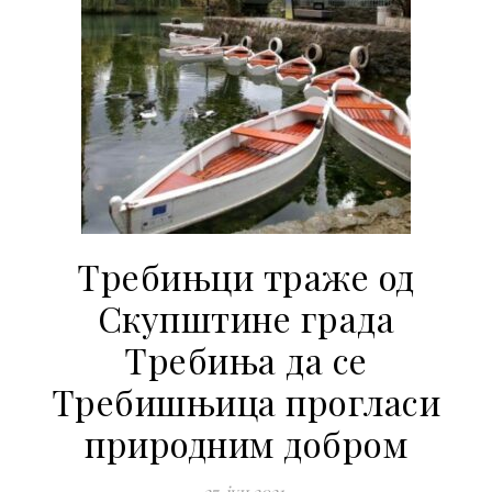
Требињци траже од
Скупштине града
Требиња да се
Требишњица прогласи
природним добром