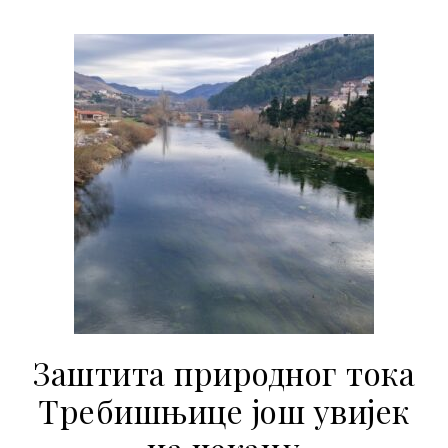
Заштита природног тока
Требишњице још увијек