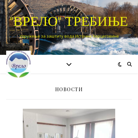
"ВРЕЛО" ТРЕБИЊЕ
Удружење за заштиту вода Источне Херцеговине
НОВОСТИ