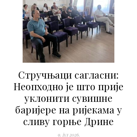
Стручњаци сагласни:
Неопходно је што прије
уклонити сувишне
баријере на ријекама у
сливу горње Дрине
9. јул 2026.