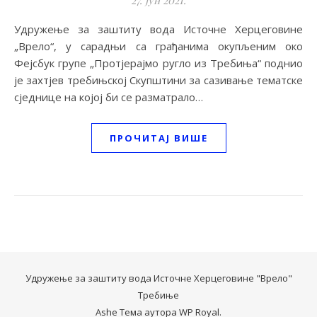
27. јун 2021.
Удружење за заштиту вода Источне Херцеговине
„Врело“, у сарадњи са грађанима окупљеним око
Фејсбук групе „Протјерајмо ругло из Требиња“ поднио
је захтјев требињској Скупштини за сазивање тематске
сједнице на којој би се разматрало…
ПРОЧИТАЈ ВИШЕ
Удружење за заштиту вода Источне Херцеговине "Врело"
Требиње
Ashe Тема аутора
WP Royal
.