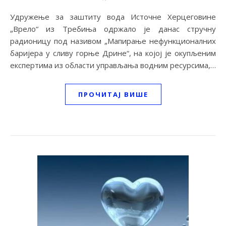
Удружење за заштиту вода Источне Херцеговине
„Врело“ из Требиња одржало је данас стручну
радионицу под називом „Мапирање нефункционалних
баријера у сливу горње Дрине“, на којој је окупљеним
експертима из области управљања водним ресурсима,…
ПРОЧИТАЈ ВИШЕ