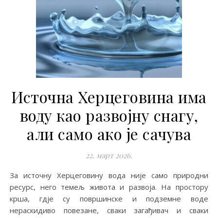
Источна Херцеговина има
воду као развојну снагу,
али само ако је сачува
22. март 2026.
За источну Херцеговину вода није само природни
ресурс, него темељ живота и развоја. На простору
крша, гдје су површинске и подземне воде
нераскидиво повезане, сваки загађивач и сваки