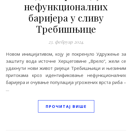
нефункционалних
баријера у сливу
Требишњице
23. фебруар 2024.
Новом иницијативом, коју је покренуло Удружење за
заштиту вода источне Херцеговине „Врело“, жели се
удахнути нови живот ријеци Требишњици и њезиним
притокама кроз идентификовање нефункционалних
баријера и очување популација угрожених врста риба –
…
ПРОЧИТАЈ ВИШЕ