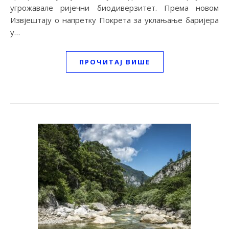
угрожавале ријечни биодиверзитет. Према новом
Извјештају о напретку Покрета за уклањање баријера
у…
ПРОЧИТАЈ ВИШЕ