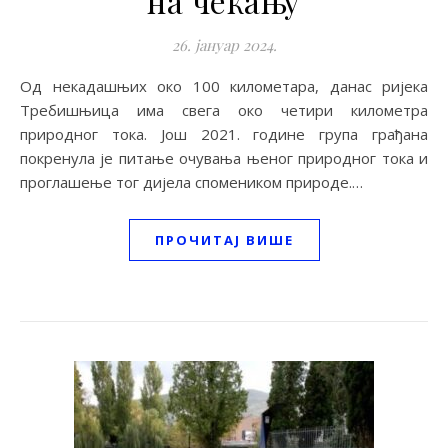
на чекању
26. јануар 2024.
Од некадашњих око 100 километара, данас ријека
Требишњица има свега око четири километра
природног тока. Још 2021. године група грађана
покренула је питање очувања њеног природног тока и
проглашење тог дијела спомеником природе.…
ПРОЧИТАЈ ВИШЕ