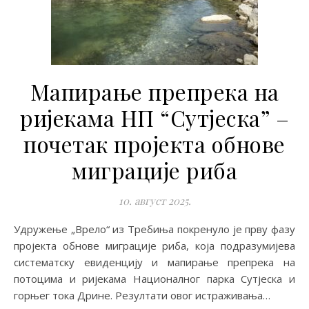
Мапирање препрека на
ријекама НП “Сутјеска” –
почетак пројекта обнове
миграције риба
10. август 2025.
Удружење „Врело“ из Требиња покренуло је прву фазу
пројекта обнове миграције риба, која подразумијева
систематску евиденцију и мапирање препрека на
потоцима и ријекама Националног парка Сутјеска и
горњег тока Дрине. Резултати овог истраживања…