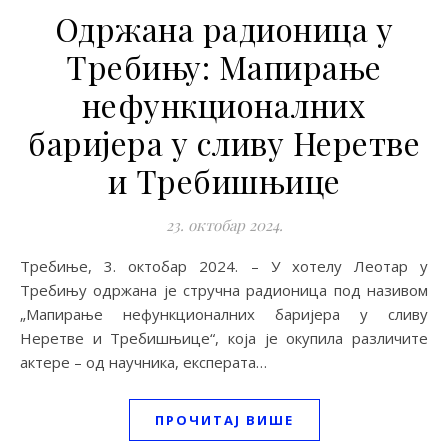
Одржана радионица у
Требињу: Мапирање
нефункционалних
баријера у сливу Неретве
и Требишњице
23. октобар 2024.
Требиње, 3. октобар 2024. – У хотелу Леотар у
Требињу одржана је стручна радионица под називом
„Мапирање нефункционалних баријера у сливу
Неретве и Требишњице“, која је окупила различите
актере – од научника, експерата…
ПРОЧИТАЈ ВИШЕ