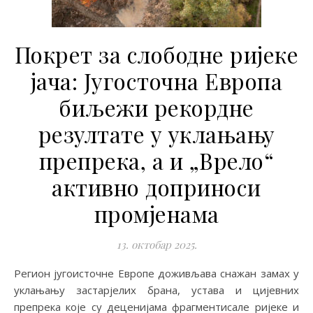
Покрет за слободне ријеке
јача: Југосточна Европа
биљежи рекордне
резултате у уклањању
препрека, а и „Врело“
активно доприноси
промјенама
13. октобар 2025.
Регион југоисточне Европе доживљава снажан замах у
уклањању застарјелих брана, устава и цијевних
препрека које су деценијама фрагментисале ријеке и