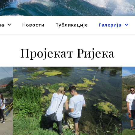
ма
Новости
Публикације
Галерија
Пројекат Ријека