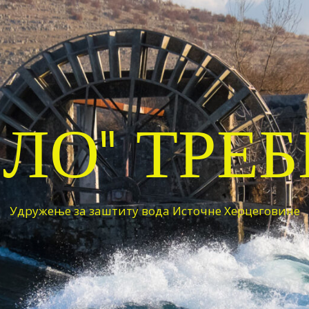
ЕЛО" ТРЕ
Удружење за заштиту вода Источне Херцеговине