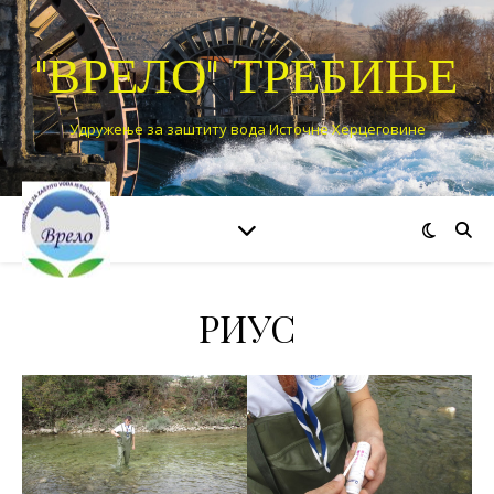
"ВРЕЛО" ТРЕБИЊЕ
Удружење за заштиту вода Источне Херцеговине
РИУС